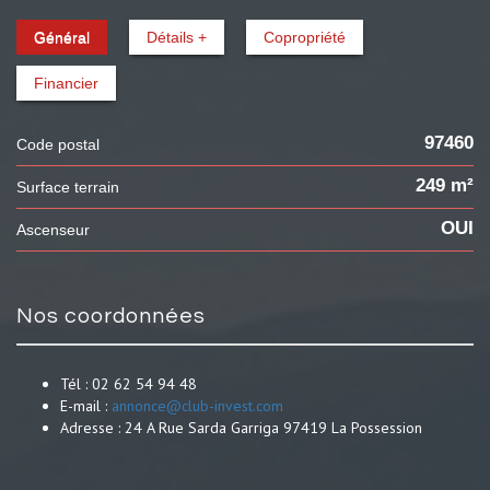
Général
Détails +
Copropriété
Financier
97460
Code postal
249 m²
surface terrain
OUI
Ascenseur
nos coordonnées
Tél :
02 62 54 94 48
E-mail :
annonce@club-invest.com
Adresse :
24 A Rue Sarda Garriga 97419 La Possession