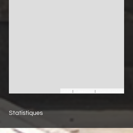
Leaflet
|
©
Maps
|
© OpenStreetMap
Jawg
Statistiques