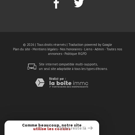
© 2026 | Tous droits réservés | Traduction powered by Google
Plan du site
-
Mentions légales
-
Nos honoraires
-
Liens
-
Admin
-
Toutes nos
annonces
-
Politique RGPD
Site internet compatible multi-supports,
un seul site adaptable à tous les types d'écrans.
Comme beaucoup, notre site
On en reste là
utilise les cookies