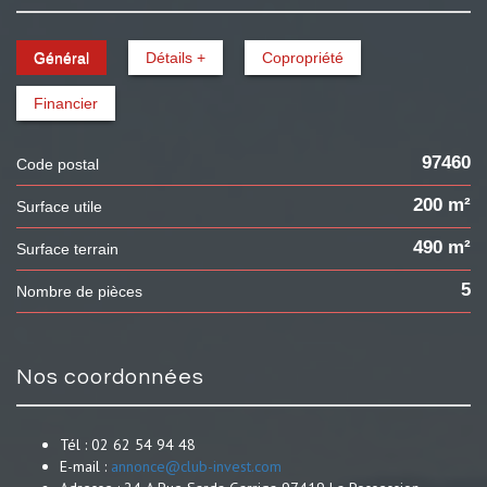
Général
Détails +
Copropriété
Financier
97460
Code postal
200 m²
Surface utile
490 m²
surface terrain
5
Nombre de pièces
nos coordonnées
Tél :
02 62 54 94 48
E-mail :
annonce@club-invest.com