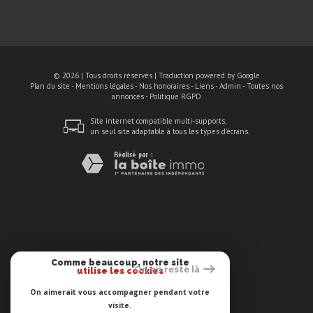
© 2026 | Tous droits réservés | Traduction powered by Google
Plan du site
-
Mentions légales
-
Nos honoraires
-
Liens
-
Admin
-
Toutes nos
annonces
-
Politique RGPD
Site internet compatible multi-supports,
un seul site adaptable à tous les types d'écrans.
Comme beaucoup, notre site
On en reste là
utilise les cookies
On aimerait vous accompagner pendant votre
visite.