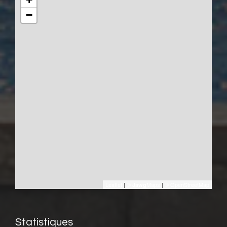
−
Leaflet
|
©
Maps
|
© OpenStreetMap
Jawg
Statistiques