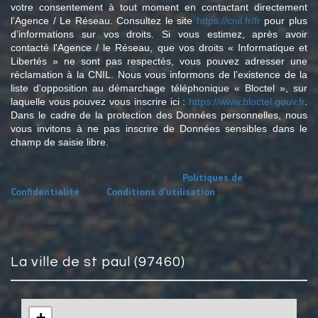
votre consentement à tout moment en contactant directement
l’Agence / Le Réseau. Consultez le site
https://cnil.fr/fr
pour plus
d’informations sur vos droits. Si vous estimez, après avoir
contacté l'Agence / le Réseau, que vos droits « Informatique et
Libertés » ne sont pas respectés, vous pouvez adresser une
réclamation à la CNIL. Nous vous informons de l’existence de la
liste d'opposition au démarchage téléphonique « Bloctel », sur
laquelle vous pouvez vous inscrire ici :
https://www.bloctel.gouv.fr
.
Dans le cadre de la protection des Données personnelles, nous
vous invitons à ne pas inscrire de Données sensibles dans le
champ de saisie libre.
Ce site est protégé par reCAPTCHA, les
Politiques de
Confidentialité
et es
Conditions d'utilisation
de Google
s'appliquent.
la ville de st paul (97460)
+