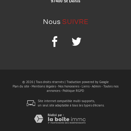
97400 St Denis
nous
SUIVRE
© 2026 | Tous droits réservés | Traduction powered by Google
Plan du site
-
Mentions légales
-
Nos honoraires
-
Liens
-
Admin
-
Toutes nos
annonces
-
Politique RGPD
Site internet compatible multi-supports,
un seul site adaptable à tous les types d'écrans.