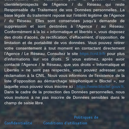
clientèle/prospects de l'Agence / du Réseau qui reste
Responsable du Traitement de vos Données personnelles. La
base légale du traitement repose sur l'intérêt légitime de l'Agence
/ du Réseau. Elles sont conservées jusqu'à demande de
suppression et sont destinées à l'Agence / au Réseau.
Conformément à la loi « informatique et libertés », vous disposez
des droits d’accès, de rectification, d’effacement, d’opposition, de
limitation et de portabilité de vos données. Vous pouvez retirer
votre consentement à tout moment en contactant directement
l’Agence / Le Réseau. Consultez le site
https://cnil.fr/fr
pour plus
d’informations sur vos droits. Si vous estimez, après avoir
contacté l'Agence / le Réseau, que vos droits « Informatique et
Libertés » ne sont pas respectés, vous pouvez adresser une
réclamation à la CNIL. Nous vous informons de l’existence de la
liste d'opposition au démarchage téléphonique « Bloctel », sur
laquelle vous pouvez vous inscrire ici :
https://www.bloctel.gouv.fr
.
Dans le cadre de la protection des Données personnelles, nous
vous invitons à ne pas inscrire de Données sensibles dans le
champ de saisie libre.
Ce site est protégé par reCAPTCHA, les
Politiques de
Confidentialité
et es
Conditions d'utilisation
de Google
s'appliquent.