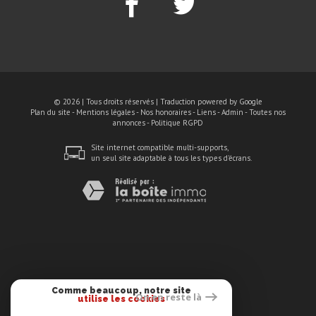
© 2026 | Tous droits réservés | Traduction powered by Google
Plan du site
-
Mentions légales
-
Nos honoraires
-
Liens
-
Admin
-
Toutes nos
annonces
-
Politique RGPD
Site internet compatible multi-supports,
un seul site adaptable à tous les types d'écrans.
Comme beaucoup, notre site
On en reste là
utilise les cookies